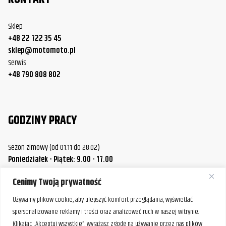
Sklep
+48 22 722 35 45
sklep@motomoto.pl
Serwis
+48 790 808 802
GODZINY PRACY
Sezon zimowy (od 01.11 do 28.02)
Poniedziałek - Piątek: 9.00 - 17.00
Sobota.: 9.00 - 14.00
Cenimy Twoją prywatność
Sezon letni (od 01.03 do 31.10)
Poniedziałek / Środa / Piątek: 9.00 - 17.00
Używamy plików cookie, aby ulepszyć komfort przeglądania, wyświetlać
Wtorek / Czwartek: 9.00 - 20.00
spersonalizowane reklamy i treści oraz analizować ruch w naszej witrynie.
Sobota: 9.00 - 14.00
Klikając „Akceptuj wszystkie”, wyrażasz zgodę na używanie przez nas plików