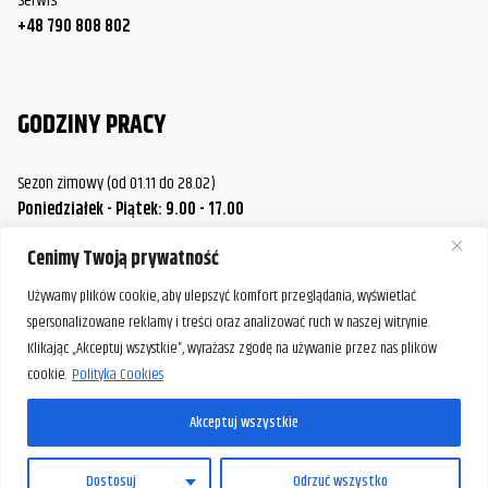
Serwis
+48 790 808 802
GODZINY PRACY
Sezon zimowy (od 01.11 do 28.02)
Poniedziałek - Piątek: 9.00 - 17.00
Sobota.: 9.00 - 14.00
Cenimy Twoją prywatność
Sezon letni (od 01.03 do 31.10)
Poniedziałek / Środa / Piątek: 9.00 - 17.00
Używamy plików cookie, aby ulepszyć komfort przeglądania, wyświetlać
Wtorek / Czwartek: 9.00 - 20.00
spersonalizowane reklamy i treści oraz analizować ruch w naszej witrynie.
Sobota: 9.00 - 14.00
Klikając „Akceptuj wszystkie”, wyrażasz zgodę na używanie przez nas plików
cookie.
Polityka Cookies
W razie potrzeby istnieje możliwość umówienia spotkania
poza standardowymi godzinami pracy naszej firmy.
Akceptuj wszystkie
Prosimy o wcześniejszy kontakt, aby ustalić dogodny termin.
PL
Dostosuj
Odrzuć wszystko