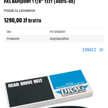
PAS NAPĘDOWY 1 1/8″ 133T (40015-00)
Produkt na zamówienie
1290,00
zł
brutto
SKU:
PU-12040051
Producent:
Drag Specialties
ZOBACZ