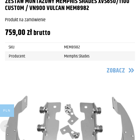
ZESTAW MONTAŻOWY MEMPHIS SHADES XVS650/1100
CUSTOM / VN900 VULCAN MEM8982
Produkt na zamówienie
759,00
zł
brutto
SKU:
MEM8982
Producent:
Memphis Shades
ZOBACZ
PLN