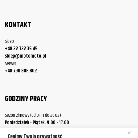
KONTAKT
Sklep
+48 22 722 35 45
sklep@motomoto.pl
Serwis
+48 790 808 802
GODZINY PRACY
Sezon zimowy (od 01.11 do 28.02)
Poniedziałek - Piątek: 9.00 - 17.00
Sobota.: 9.00 - 14.00
Cenimy Twoją prywatność
Sezon letni (od 01.03 do 31.10)