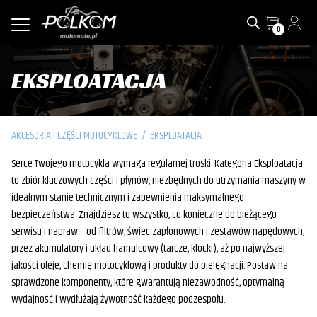
0
EKSPLOATACJA
AKCESORIA I CZĘŚCI MOTOCYKLOWE
/
EKSPLOATACJA
Serce Twojego motocykla wymaga regularnej troski. Kategoria Eksploatacja
to zbiór kluczowych części i płynów, niezbędnych do utrzymania maszyny w
idealnym stanie technicznym i zapewnienia maksymalnego
bezpieczeństwa. Znajdziesz tu wszystko, co konieczne do bieżącego
serwisu i napraw – od filtrów, świec zapłonowych i zestawów napędowych,
przez akumulatory i układ hamulcowy (tarcze, klocki), aż po najwyższej
jakości oleje, chemię motocyklową i produkty do pielęgnacji. Postaw na
sprawdzone komponenty, które gwarantują niezawodność, optymalną
wydajność i wydłużają żywotność każdego podzespołu.