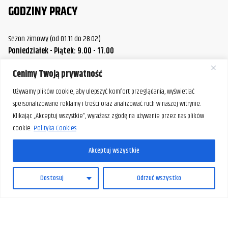
GODZINY PRACY
Sezon zimowy (od 01.11 do 28.02)
Poniedziałek - Piątek: 9.00 - 17.00
Sobota.: 9.00 - 14.00
Cenimy Twoją prywatność
Sezon letni (od 01.03 do 31.10)
Poniedziałek / Środa / Piątek: 9.00 - 17.00
Używamy plików cookie, aby ulepszyć komfort przeglądania, wyświetlać
Wtorek / Czwartek: 9.00 - 20.00
spersonalizowane reklamy i treści oraz analizować ruch w naszej witrynie.
Sobota: 9.00 - 14.00
Klikając „Akceptuj wszystkie”, wyrażasz zgodę na używanie przez nas plików
cookie.
Polityka Cookies
W razie potrzeby istnieje możliwość umówienia spotkania
poza standardowymi godzinami pracy naszej firmy.
Akceptuj wszystkie
Prosimy o wcześniejszy kontakt, aby ustalić dogodny termin.
PL
Dostosuj
Odrzuć wszystko