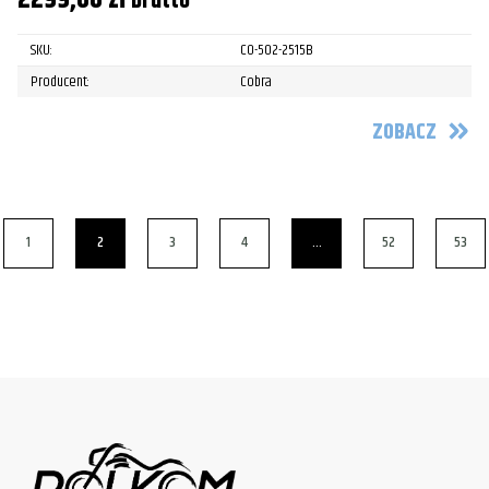
brutto
SKU:
CO-502-2515B
Producent:
Cobra
ZOBACZ
1
2
3
4
…
52
53