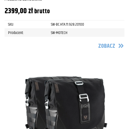
2399,00
zł
brutto
SKU:
SW-BC.HTA.11.928.20100
Producent:
SW-MOTECH
ZOBACZ