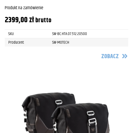
Produkt na zamówienie
2399,00
zł
brutto
SKU:
SW-BC.HTA.07.512.20500
Producent:
SW-MOTECH
ZOBACZ