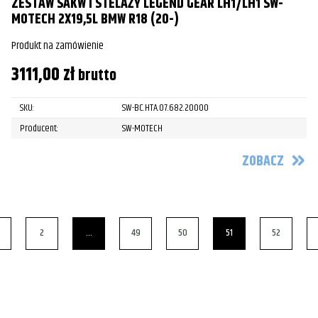
ZESTAW SAKW I STELAŻY LEGEND GEAR LH1/LH1 SW-
MOTECH 2X19,5L BMW R18 (20-)
Produkt na zamówienie
3111,00
zł
brutto
SKU:
SW-BC.HTA.07.682.20000
Producent:
SW-MOTECH
ZOBACZ
2
…
49
50
51
52