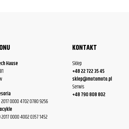
LONU
KONTAKT
ech Hause
Sklep
81
+48 22 722 35 45
ew
sklep@motomoto.pl
Serwis
esoria
+48 790 808 802
40 2017 0000 4702 0780 9256
ocykle
0 2017 0000 4002 0357 1452