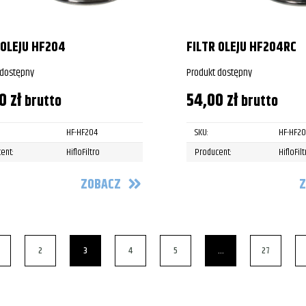
 OLEJU HF204
FILTR OLEJU HF204RC
 dostępny
Produkt dostępny
00
zł
54,00
zł
brutto
brutto
HF-HF204
SKU:
HF-HF2
ent:
HifloFiltro
Producent:
HifloFil
ZOBACZ
Z
2
3
4
5
…
27